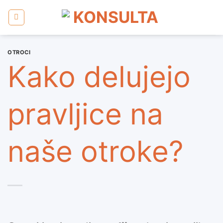
Skoči
na
vsebino
OTROCI
Kako delujejo
pravljice na
naše otroke?