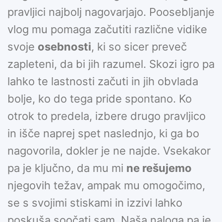
pravljici najbolj nagovarjajo. Poosebljanje
vlog mu pomaga začutiti različne vidike
svoje
osebnosti
, ki so sicer preveč
zapleteni, da bi jih razumel. Skozi igro pa
lahko te lastnosti začuti in jih obvlada
bolje, ko do tega pride spontano. Ko
otrok to predela, izbere drugo pravljico
in išče naprej spet naslednjo, ki ga bo
nagovorila, dokler je ne najde. Vsekakor
pa je ključno, da mu mi
ne rešujemo
njegovih težav, ampak mu omogočimo,
se s svojimi stiskami in izzivi lahko
poskuša soočati sam. Naša naloga pa je,