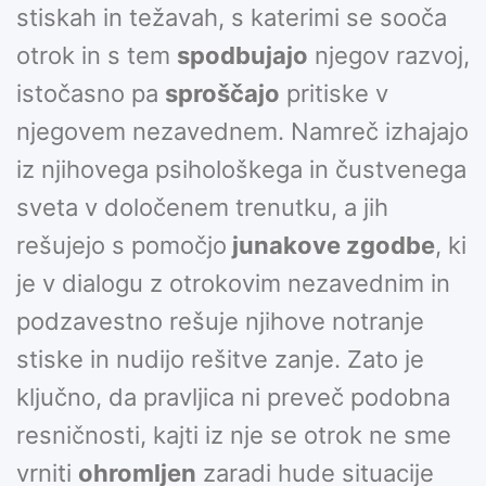
stiskah in težavah, s katerimi se sooča
otrok in s tem
spodbujajo
njegov razvoj,
istočasno pa
sproščajo
pritiske v
njegovem nezavednem. Namreč izhajajo
iz njihovega psihološkega in čustvenega
sveta v določenem trenutku, a jih
rešujejo s pomočjo
junakove zgodbe
, ki
je v dialogu z otrokovim nezavednim in
podzavestno rešuje njihove notranje
stiske in nudijo rešitve zanje. Zato je
ključno, da pravljica ni preveč podobna
resničnosti, kajti iz nje se otrok ne sme
vrniti
ohromljen
zaradi hude situacije