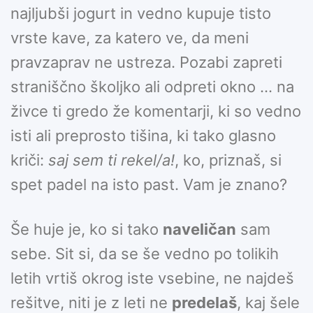
najljubši jogurt in vedno kupuje tisto
vrste kave, za katero ve, da meni
pravzaprav ne ustreza. Pozabi zapreti
straniščno školjko ali odpreti okno … na
živce ti gredo že komentarji, ki so vedno
isti ali preprosto tišina, ki tako glasno
kriči:
saj sem ti rekel/a!
, ko, priznaš, si
spet padel na isto past. Vam je znano?
Še huje je, ko si tako
naveličan
sam
sebe. Sit si, da se še vedno po tolikih
letih vrtiš okrog iste vsebine, ne najdeš
rešitve, niti je z leti ne
predelaš
, kaj šele