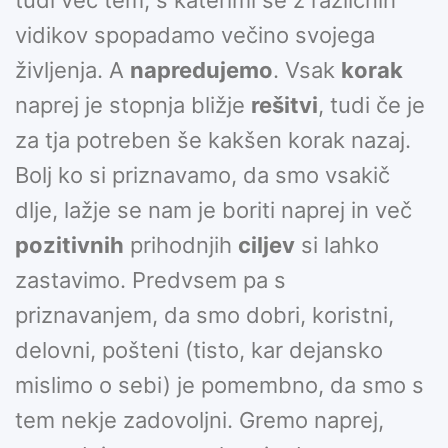
tudi več tem, s katerimi se z različnih
vidikov spopadamo večino svojega
življenja. A
napredujemo
. Vsak
korak
naprej je stopnja bližje
rešitvi
, tudi če je
za tja potreben še kakšen korak nazaj.
Bolj ko si priznavamo, da smo vsakič
dlje, lažje se nam je boriti naprej in več
pozitivnih
prihodnjih
ciljev
si lahko
zastavimo. Predvsem pa s
priznavanjem, da smo dobri, koristni,
delovni, pošteni (tisto, kar dejansko
mislimo o sebi) je pomembno, da smo s
tem nekje zadovoljni. Gremo naprej,