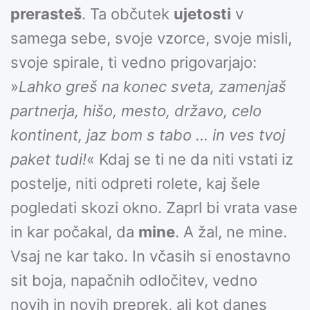
prerasteš
. Ta občutek
ujetosti
v
samega sebe, svoje vzorce, svoje misli,
svoje spirale, ti vedno prigovarjajo:
»
Lahko greš na konec sveta, zamenjaš
partnerja, hišo, mesto, državo, celo
kontinent, jaz bom s tabo … in ves tvoj
paket tudi!
« Kdaj se ti ne da niti vstati iz
postelje, niti odpreti rolete, kaj šele
pogledati skozi okno. Zaprl bi vrata vase
in kar počakal, da
mine
. A žal, ne mine.
Vsaj ne kar tako. In včasih si enostavno
sit boja, napačnih odločitev, vedno
novih in novih preprek, ali kot danes