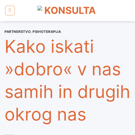
Skoči
na
vsebino
PARTNERSTVO
,
PSIHOTERAPIJA
Kako iskati
»dobro« v nas
samih in drugih
okrog nas