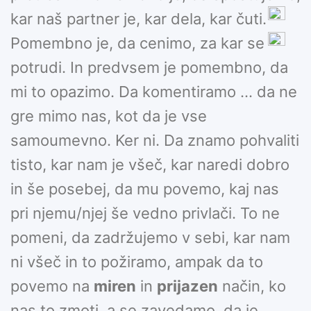
kar naš partner je, kar dela, kar čuti.
Pomembno je, da cenimo, za kar se
potrudi. In predvsem je pomembno, da
mi to opazimo. Da komentiramo … da ne
gre mimo nas, kot da je vse
samoumevno. Ker ni. Da znamo pohvaliti
tisto, kar nam je všeč, kar naredi dobro
in še posebej, da mu povemo, kaj nas
pri njemu/njej še vedno privlači. To ne
pomeni, da zadržujemo v sebi, kar nam
ni všeč in to požiramo, ampak da to
povemo na
miren
in
prijazen
način, ko
nas to zmoti, a se zavedamo, da je