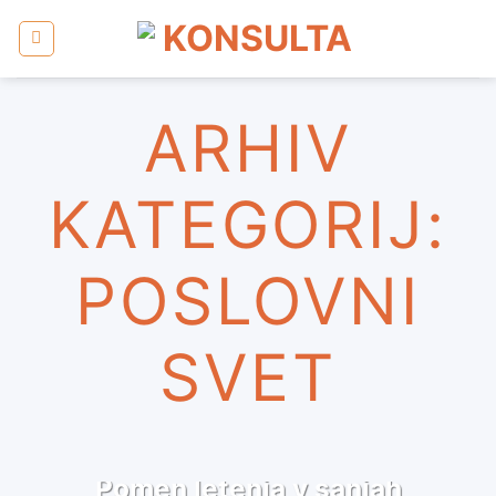
Skoči
na
vsebino
ARHIV
KATEGORIJ:
POSLOVNI
SVET
SIMBOLI V SANJAH
Pomen letenja v sanjah