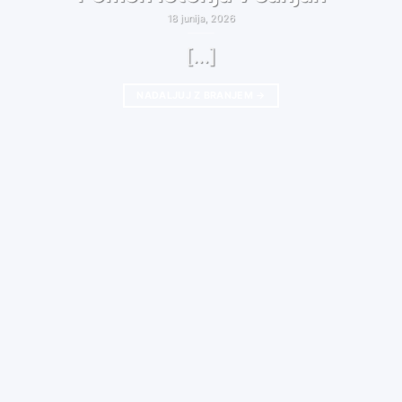
18 junija, 2026
[...]
NADALJUJ Z BRANJEM
→