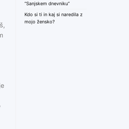
“Sanjskem dnevniku”
Kdo si ti in kaj si naredila z
mojo žensko?
š,
em
je
o