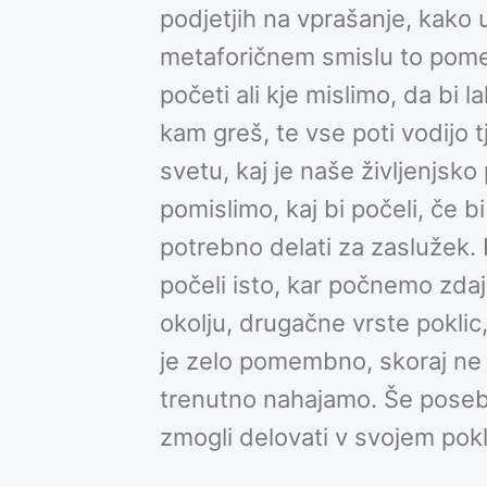
podjetjih na vprašanje, kako u
metaforičnem smislu to pome
početi ali kje mislimo, da bi 
kam greš, te vse poti vodijo 
svetu, kaj je naše življenjsk
pomislimo, kaj bi počeli, če b
potrebno delati za zaslužek. 
počeli isto, kar počnemo zda
okolju, drugačne vrste pokli
je zelo pomembno, skoraj ne gl
trenutno nahajamo. Še poseb
zmogli delovati v svojem pokl