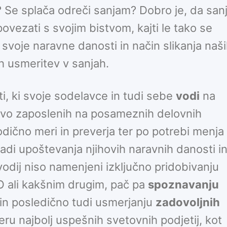
? Se splača odreči sanjam? Dobro je, da san
ovezati s svojim bistvom, kajti le tako se
 svoje naravne danosti in način slikanja naš
ih usmeritev v sanjah.
ti, ki svoje sodelavce in tudi sebe
vodi
na
stvo zaposlenih na posameznih delovnih
ično meri in preverja ter po potrebi menja
adi upoštevanja njihovih naravnih danosti i
 vodij niso namenjeni izključno pridobivanju
O ali kakšnim drugim, pač pa
spoznavanju
n in posledično tudi usmerjanju
zadovoljnih
eru najbolj uspešnih svetovnih podjetij, kot