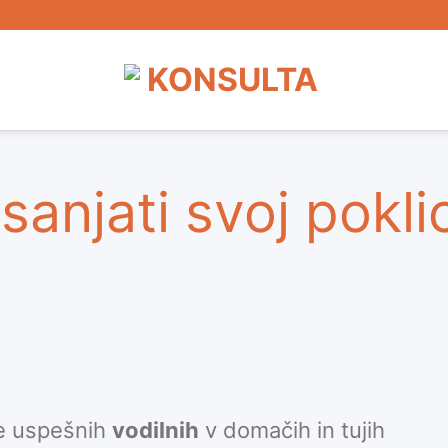
sanjati svoj pokli
ne uspešnih
vodilnih
v domačih in tujih