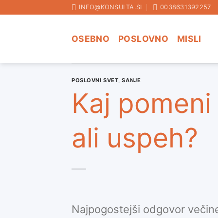
Skoči
INFO@KONSULTA.SI
0038631392257
na
vsebino
OSEBNO
POSLOVNO
MISLI
POSLOVNI SVET
,
SANJE
Kaj pomeni 
ali uspeh?
Najpogostejši odgovor veči