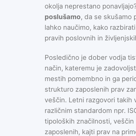
okolja neprestano ponavljajo
poslušamo
, da se skušamo p
lahko naučimo, kako razbirati
pravih poslovnih in življenjsk
Posledično je dober vodja tis
način, kateremu je zadovolj
mestih pomembno in ga period
strukturo zaposlenih prav zar
veščin. Letni razgovori takih
različnim standardom npr. IS
tipoloških značilnosti, vešči
zaposlenih, kajti prav na prim