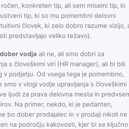
j ročen, konkreten tip, ali sem miselni tip, ki
čustveni tip, ki so mu pomembni delovni
tuitivni človek, ki zelo dobro razume vizijo, 
i predstavljajo veliko težavo).
dober vodja
ali ne, ali smo dobri za
ja s človeškimi viri (HR manager), ali bi bili
log v podjetju. Od vsega tega je pomembno,
 smo v vlogi vodje upravljanja s človeškimi
ave ljudi za prava delovna mesta in predvse
irov. Na primer, nekdo, ki je pedanten,
 ne bo dober prodajalec in v prodaji nikoli ne
ičen na področju kakovosti, kjer bi se ključno