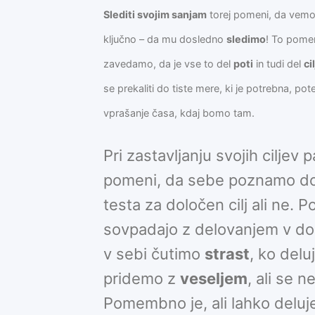
Slediti
svojim sanja
m
torej pomeni, da vemo,
ključno – da mu dosledno
sledimo
! To pomen
zavedamo, da je vse to del
poti
in tudi del
ci
se prekaliti do tiste mere, ki je potrebna, po
vprašanje časa, kdaj bomo tam.
Pri zastavljanju svojih ciljev
pomeni, da sebe poznamo do t
testa za določen cilj ali ne.
sovpadajo z delovanjem v do
v sebi čutimo
strast
, ko del
pridemo z
veseljem
, ali se 
Pomembno je, ali lahko deluje