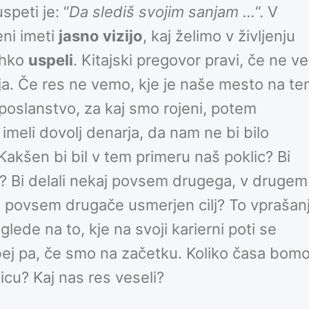
speti je: “
Da slediš svojim sanjam …
“. V
ni imeti
jasno vizijo
, kaj želimo v življenju
lahko
uspeli
. Kitajski pregovor pravi, če ne ve
tja. Če res ne vemo, kje je naše mesto na t
o poslanstvo, za kaj smo rojeni, potem
i imeli dovolj denarja, da nam ne bi bilo
Kakšen bi bil v tem primeru naš poklic? Bi
j? Bi delali nekaj povsem drugega, v drugem
c, povsem drugače usmerjen cilj? To vprašan
ede na to, kje na svoji karierni poti se
ej pa, če smo na začetku. Koliko časa bom
icu? Kaj nas res veseli?