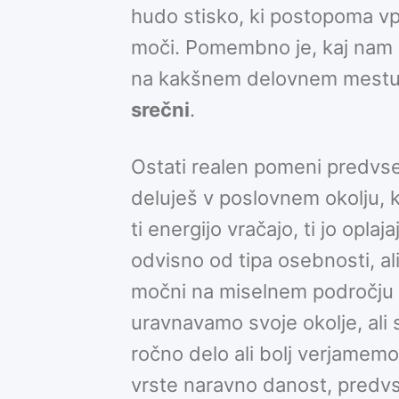
hudo stisko, ki postopoma vpli
moči. Pomembno je, kaj nam pr
na kakšnem delovnem mestu b
srečni
.
Ostati realen pomeni predv
deluješ v poslovnem okolju, 
ti energijo vračajo, ti jo opla
odvisno od tipa osebnosti, ali
močni na miselnem področju a
uravnavamo svoje okolje, ali 
ročno delo ali bolj verjamem
vrste naravno danost, predv