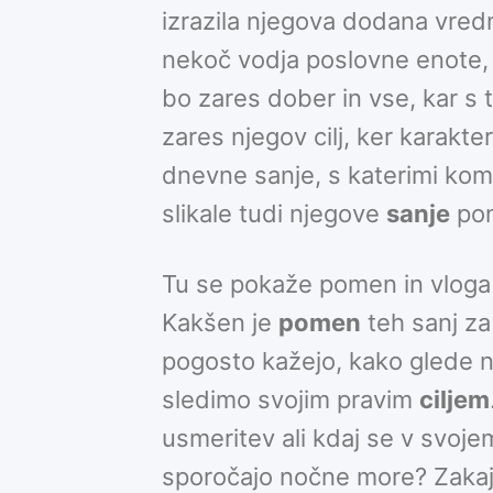
izrazila njegova dodana vred
nekoč vodja poslovne enote, tu
bo zares dober in vse, kar s 
zares njegov cilj, ker karakt
dnevne sanje, s katerimi ko
slikale tudi njegove
sanje
pon
Tu se pokaže pomen in vloga 
Kakšen je
pomen
teh sanj z
pogosto kažejo, kako glede n
sledimo svojim pravim
ciljem
usmeritev ali kdaj se v svoje
sporočajo nočne more? Zaka