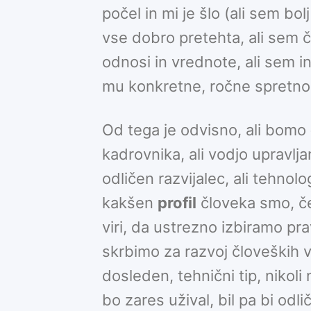
počel in mi je šlo (ali sem bol
vse dobro pretehta, ali sem 
odnosi in vrednote, ali sem in
mu konkretne, ročne spretnost
Od tega je odvisno, ali bomo
kadrovnika, ali vodjo upravljan
odličen razvijalec, ali tehno
kakšen
profil
človeka smo, če
viri, da ustrezno izbiramo pr
skrbimo za razvoj človeških v
dosleden, tehnični tip, nikoli
bo zares užival, bil pa bi odl