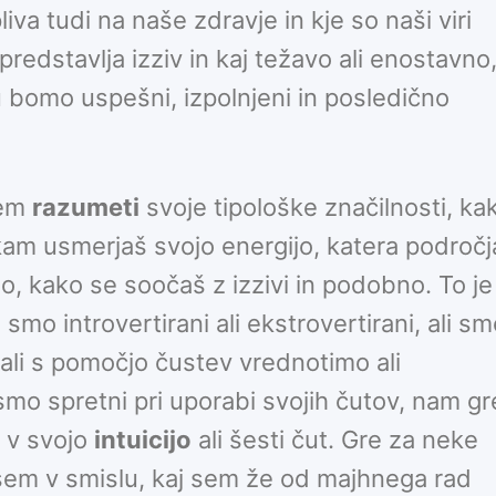
va tudi na naše zdravje in kje so naši viri
edstavlja izziv in kaj težavo ali enostavno
omo uspešni, izpolnjeni in posledično
sem
razumeti
svoje tipološke značilnosti, ka
kam usmerjaš svojo energijo, katera področj
jajo, kako se soočaš z izzivi in podobno. To je
 smo introvertirani ali ekstrovertirani, ali s
li s pomočjo čustev vrednotimo ali
smo spretni pri uporabi svojih čutov, nam gr
o v svojo
intuicijo
ali šesti čut. Gre za neke
sem v smislu, kaj sem že od majhnega rad