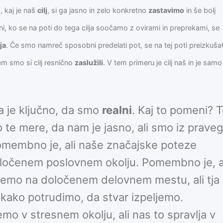
 kaj je naš
cilj
, si ga jasno in zelo konkretno
zastavimo
in še bolj
i, ko se na poti do tega cilja soočamo z ovirami in preprekami, se
lja
. Če smo namreč sposobni predelati pot, se na tej poti preizkušat
tem smo si cilj resnično
zaslužili
. V tem primeru je cilj naš in je samo
 pa je ključno, da smo
realni
. Kaj to pomeni? 
e mere, da nam je jasno, ali smo iz prave
 Pomembno je, ali naše značajske poteze
ločenem poslovnem okolju. Pomembno je, a
ujemo na določenem delovnem mestu, ali tja
nekako potrudimo, da stvar izpeljemo.
mo v stresnem okolju, ali nas to spravlja v