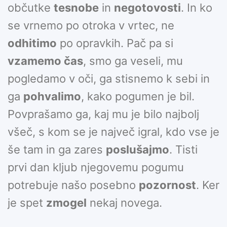
občutke
tesnobe
in
negotovosti
. In ko
se vrnemo po otroka v vrtec, ne
odhitimo
po opravkih. Pač pa si
vzamemo čas
, smo ga veseli, mu
pogledamo v oči, ga stisnemo k sebi in
ga
pohvalimo
, kako pogumen je bil.
Povprašamo ga, kaj mu je bilo najbolj
všeč, s kom se je največ igral, kdo vse je
še tam in ga zares
poslušajmo
. Tisti
prvi dan kljub njegovemu pogumu
potrebuje našo posebno
pozornost
. Ker
je spet
zmogel
nekaj novega.