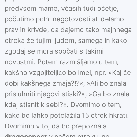
predvsem mame, včasih tudi očetje,
počutimo polni negotovosti ali delamo
prav in krivde, da dajemo tako majhnega
otroka že tujim ljudem, samega in kako
zgodaj se mora soočati s takimi
novostmi. Potem razmišljamo o tem,
kakšno vzgojiteljico bo imel, npr. »Kaj če
dobi kakšnega zmaja?!?«, »Ali bo znala
prisluhniti njegovi stiski?«, »Ga bo znala
kdaj stisnit k sebi?«. Dvomimo o tem,
kako bo lahko potolažila 15 otrok hkrati.
Dvomimo v to, da bo prepoznala
dragocenost
v našem otroku, ne