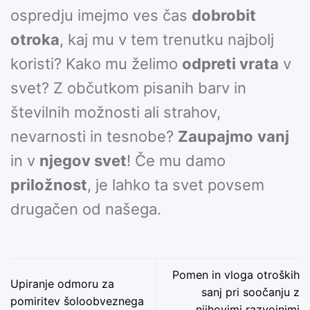
ospredju imejmo ves čas
dobrobit
otroka
, kaj mu v tem trenutku najbolj
koristi? Kako mu želimo
odpreti vrata
v
svet? Z občutkom pisanih barv in
številnih možnosti ali strahov,
nevarnosti in tesnobe?
Zaupajmo
vanj
in v
njegov svet
! Če mu damo
priložnost
, je lahko ta svet povsem
drugačen od našega.
Pomen in vloga otroških
Upiranje odmoru za
sanj pri soočanju z
pomiritev šoloobveznega
njihovimi razvojnimi