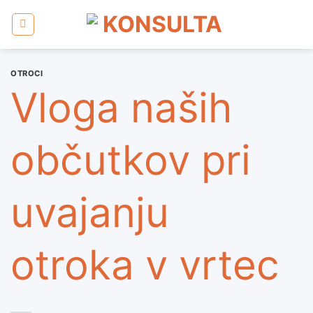
Skoči
na
vsebino
OTROCI
Vloga naših
občutkov pri
uvajanju
otroka v vrtec