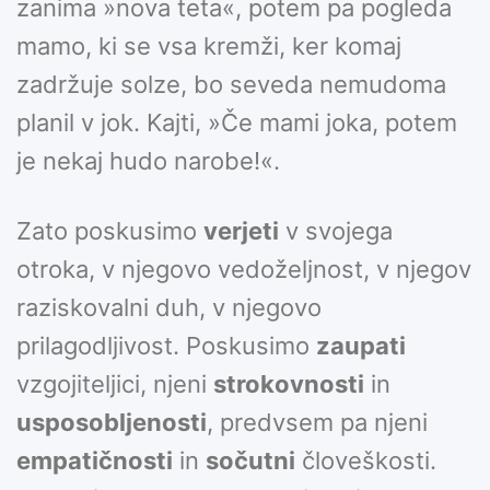
zanima »nova teta«, potem pa pogleda
mamo, ki se vsa kremži, ker komaj
zadržuje solze, bo seveda nemudoma
planil v jok. Kajti, »Če mami joka, potem
je nekaj hudo narobe!«.
Zato poskusimo
verjeti
v svojega
otroka, v njegovo vedoželjnost, v njegov
raziskovalni duh, v njegovo
prilagodljivost. Poskusimo
zaupati
vzgojiteljici, njeni
strokovnosti
in
usposobljenosti
, predvsem pa njeni
empatičnosti
in
sočutni
človeškosti.