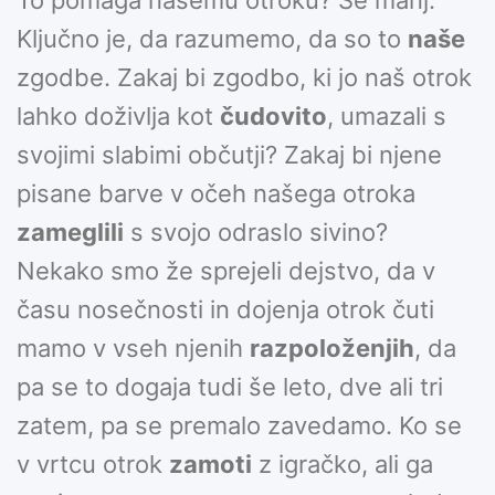
To pomaga našemu otroku? Še manj.
Ključno je, da razumemo, da so to
naše
zgodbe. Zakaj bi zgodbo, ki jo naš otrok
lahko doživlja kot
čudovito
, umazali s
svojimi slabimi občutji? Zakaj bi njene
pisane barve v očeh našega otroka
zameglili
s svojo odraslo sivino?
Nekako smo že sprejeli dejstvo, da v
času nosečnosti in dojenja otrok čuti
mamo v vseh njenih
razpoloženjih
, da
pa se to dogaja tudi še leto, dve ali tri
zatem, pa se premalo zavedamo. Ko se
v vrtcu otrok
zamoti
z igračko, ali ga