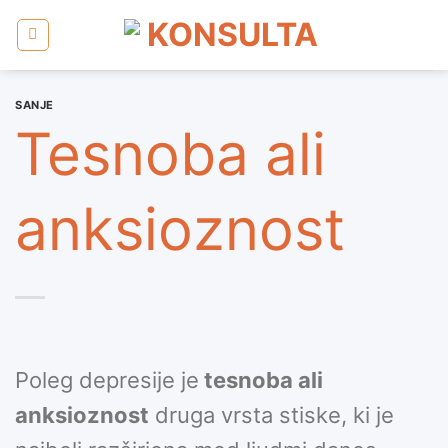
Skoči
na
vsebino
SANJE
Tesnoba ali
anksioznost
Poleg depresije je
tesnoba ali
anksioznost
druga vrsta stiske, ki je