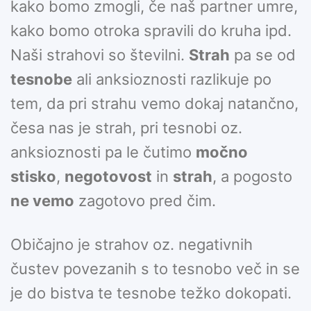
kako bomo zmogli, če naš partner umre,
kako bomo otroka spravili do kruha ipd.
Naši strahovi so številni.
Strah
pa se od
tesnobe
ali anksioznosti razlikuje po
tem, da pri strahu vemo dokaj natančno,
česa nas je strah, pri tesnobi oz.
anksioznosti pa le čutimo
močno
stisko
,
negotovost
in
strah
, a pogosto
ne vemo
zagotovo pred čim.
Običajno je strahov oz. negativnih
čustev povezanih s to tesnobo več in se
je do bistva te tesnobe težko dokopati.