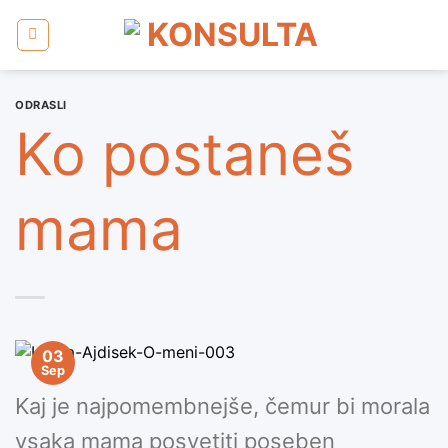
Skoči
na
vsebino
ODRASLI
Ko postaneš
mama
03
Sep
Kaj je najpomembnejše, čemur bi morala
vsaka mama posvetiti poseben