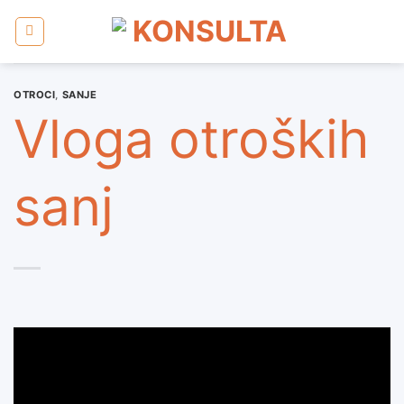
Skoči
na
vsebino
OTROCI
,
SANJE
Vloga otroških
sanj