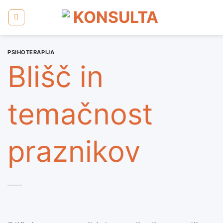
Skoči
na
vsebino
PSIHOTERAPIJA
Blišč in
temačnost
praznikov