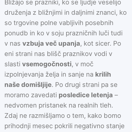
Bližajo se prazniki, ko se ljudje veselijo
druženja z bližnjimi in daljnimi znanci, ko
so trgovine polne vabljivih posebnih
ponudb in ko v soju prazničnih luči tudi
v nas
vzbuja več upanja
, kot sicer. Po
eni strani nas blišč praznikov vodi v
slasti
vsemogočnosti
, v moč
izpolnjevanja želja in sanje na
krilih
naše domišljije
. Po drugi strani pa se
moramo zavedati
posledice letenja
–
nedvomen pristanek na realnih tleh.
Zdaj ne razmišljamo o tem, kako bomo
prihodnji mesec pokrili negativno stanje