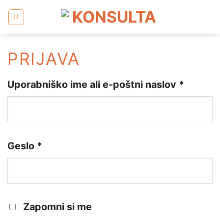
Skoči
na
vsebino
PRIJAVA
Uporabniško ime ali e-poštni naslov
*
Geslo
*
Zapomni si me