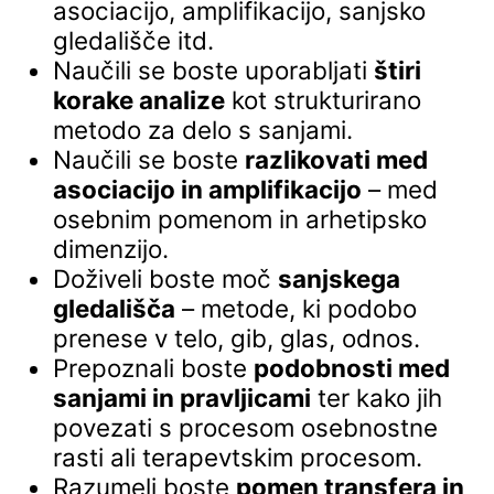
asociacijo, amplifikacijo, sanjsko
gledališče itd.
Naučili se boste uporabljati
štiri
korake analize
kot strukturirano
metodo za delo s sanjami.
Naučili se boste
razlikovati med
asociacijo in amplifikacijo
– med
osebnim pomenom in arhetipsko
dimenzijo.
Doživeli boste moč
sanjskega
gledališča
– metode, ki podobo
prenese v telo, gib, glas, odnos.
Prepoznali boste
podobnosti med
sanjami in pravljicami
ter kako jih
povezati s procesom osebnostne
rasti ali terapevtskim procesom.
Razumeli boste
pomen transfera in