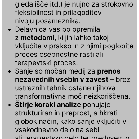
gledališče itd.) je nujno za strokovno
fleksibilnost in prilagoditev
nivoju posameznika.
Delavnica vas bo opremila
z
metodami
, ki jih lahko takoj
vključite v prakso in z njimi poglobite
proces osebnostne rasti ali
terapevtski proces.
Sanje so močan medij za
prenos
nezavednih vsebin v zavest
– brez
ustreznih tehnik ostane njihova
transformativna moč neizkoriščena.
Štirje koraki analize
ponujajo
strukturiran in preprost, a hkrati
globok način, kako sanje vključiti v
vsakodnevno delo na sebi
ali terapevtsko delo ter predvsem v