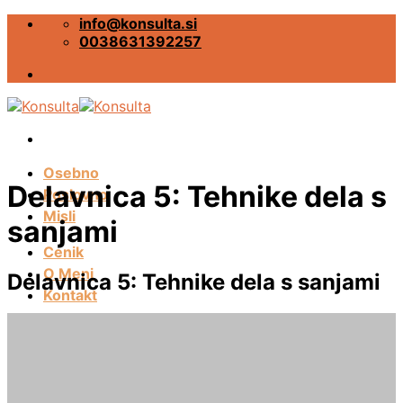
Skoči
info@konsulta.si
na
0038631392257
vsebino
Osebno
Delavnica 5: Tehnike dela s
Poslovno
Misli
sanjami
Cenik
O Meni
Delavnica 5: Tehnike dela s sanjami
Kontakt