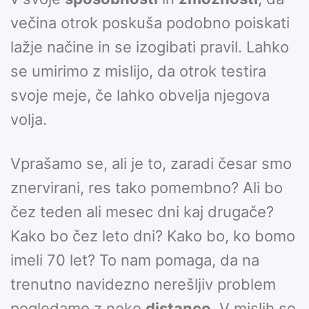
večina otrok poskuša podobno poiskati
lažje načine in se izogibati pravil. Lahko
se umirimo z mislijo, da otrok testira
svoje meje, če lahko obvelja njegova
volja.
Vprašamo se, ali je to, zaradi česar smo
znervirani, res tako pomembno? Ali bo
čez teden ali mesec dni kaj drugače?
Kako bo čez leto dni? Kako bo, ko bomo
imeli 70 let? To nam pomaga, da na
trenutno navidezno nerešljiv problem
pogledamo z neko
distanco
. V mislih se