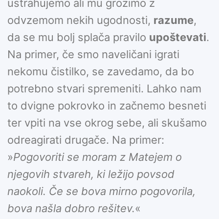
ustrahujemo ali mu grozimo z
odvzemom nekih ugodnosti,
razume
,
da se mu bolj splača pravilo
upoštevati
.
Na primer, če smo naveličani igrati
nekomu čistilko, se zavedamo, da bo
potrebno stvari spremeniti. Lahko nam
to dvigne pokrovko in začnemo besneti
ter vpiti na vse okrog sebe, ali skušamo
odreagirati drugače. Na primer:
»
Pogovoriti se moram z Matejem o
njegovih stvareh, ki ležijo povsod
naokoli. Če se bova mirno pogovorila,
bova našla dobro rešitev.
«