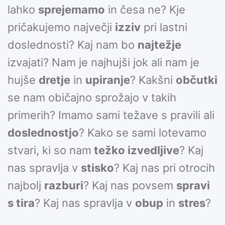
lahko
sprejemamo
in česa ne? Kje
pričakujemo največji
izziv
pri lastni
doslednosti? Kaj nam bo
najtežje
izvajati? Nam je najhujši jok ali nam je
hujše
dretje
in
upiranje
? Kakšni
občutki
se nam običajno sprožajo v takih
primerih? Imamo sami težave s pravili ali
doslednostjo
? Kako se sami lotevamo
stvari, ki so nam
težko izvedljive
? Kaj
nas spravlja v
stisko
? Kaj nas pri otrocih
najbolj
razburi
? Kaj nas povsem
spravi
s tira
? Kaj nas spravlja v
obup
in
stres
?