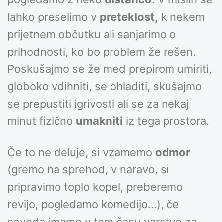
lahko preselimo v
preteklost,
k nekem
prijetnem občutku ali sanjarimo o
prihodnosti, ko bo problem že rešen.
Poskušajmo se že med prepirom umiriti,
globoko vdihniti, se ohladiti, skušajmo
se prepustiti igrivosti ali se za nekaj
minut fizično
umakniti
iz tega prostora.
Če to ne deluje, si vzamemo
odmor
(gremo na sprehod, v naravo, si
pripravimo toplo kopel, preberemo
revijo, pogledamo komedijo…), če
seveda imamo v tem času varstvo za