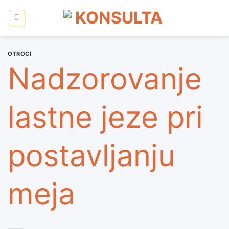
Skoči
na
vsebino
OTROCI
Nadzorovanje
lastne jeze pri
postavljanju
meja